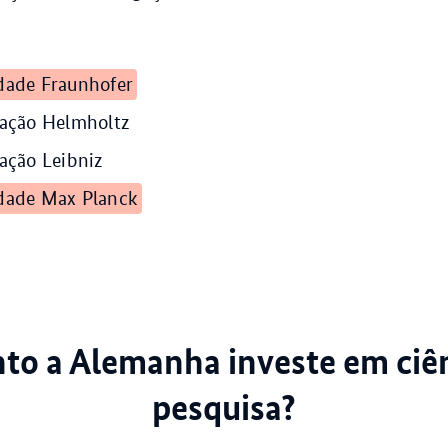
dade Fraunhofer
iação Helmholtz
iação Leibniz
dade Max Planck
to a Alemanha investe em ciên
pesquisa?