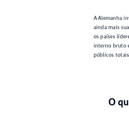
A Alemanha inv
ainda mais su
os países líde
interno bruto 
públicos totai
O qu