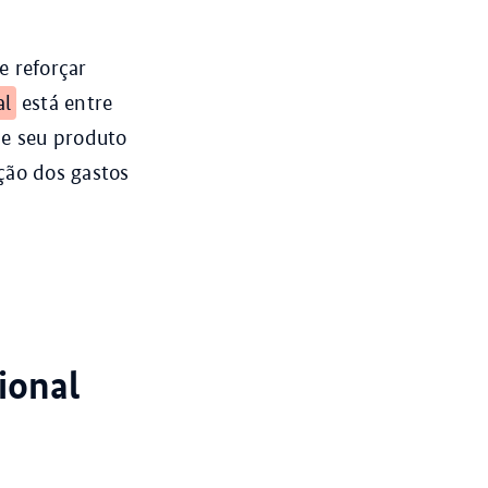
e reforçar
al
está entre
de seu produto
ção dos gastos
ional