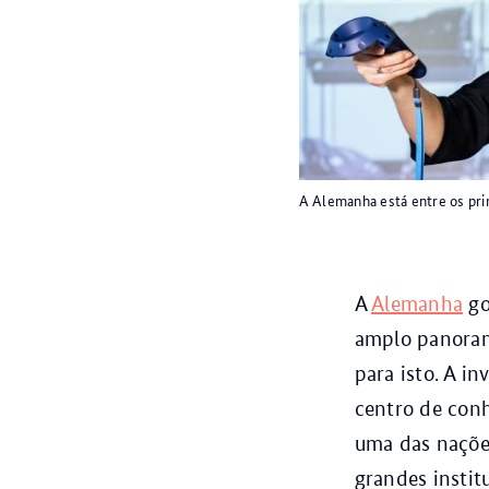
A Alemanha está entre os pri
A
Alemanha
go
amplo panorama
para isto. A i
centro de conh
uma das naçõe
grandes instit