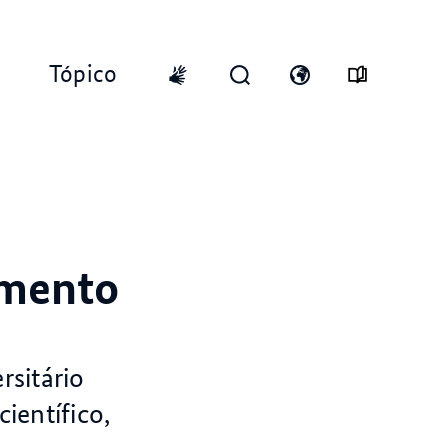
Tópico
Top
Menu
Abrir
Abra
International
formulário
o
sign
de
interruptor
language
pesquisa
de
idioma
imento
rsitário
ientífico,