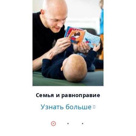
© dpa
Семья и равноправие
Узнать больше
Item
Item
Item