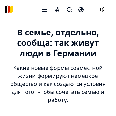
Открытое
Открыть
Откройте
International
меню
форму
переключатель
sign
поиска
языка
language
В семье, отдельно,
сообща: так живут
люди в Германии
Какие новые формы совместной
жизни формируют немецкое
общество и как создаются условия
для того, чтобы сочетать семью и
работу.