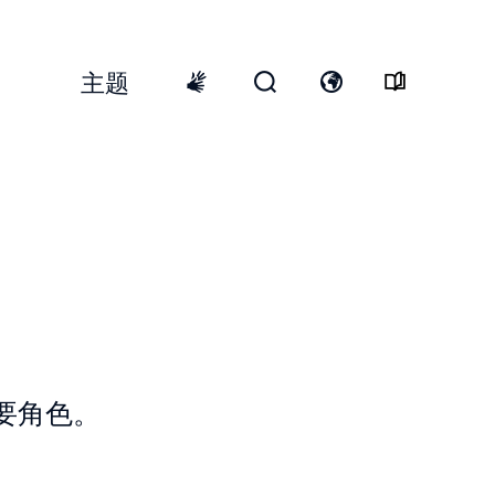
主题
Top
Menu
开
打
International
启
开
sign
搜
语
language
寻
言
表
开
格
关
要角色。