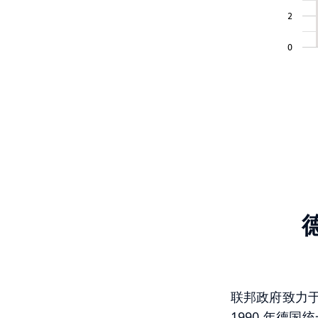
2
0
联邦政府致力
1990 年德