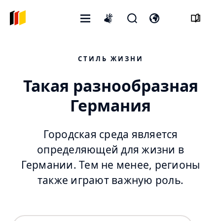
Открытое
Открыть
Откройте
International
меню
форму
переключатель
sign
поиска
языка
language
СТИЛЬ ЖИЗНИ
Такая разнообразная
Германия
Городская среда является
определяющей для жизни в
Германии. Тем не менее, регионы
также играют важную роль.