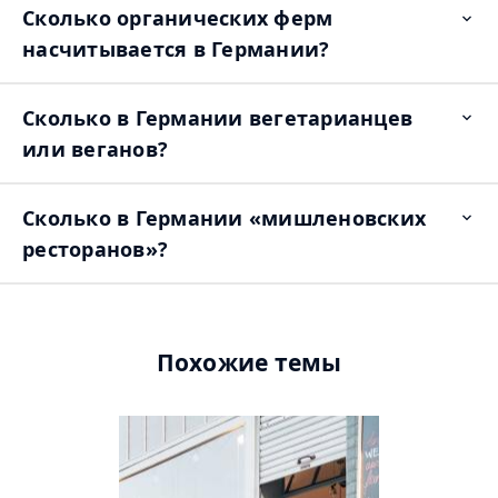
Сколько органических ферм
Op
ite
насчитывается в Германии?
Сколько в Германии вегетарианцев
Op
ite
или веганов?
Сколько в Германии «мишленовских
Op
ite
ресторанов»?
Похожие темы