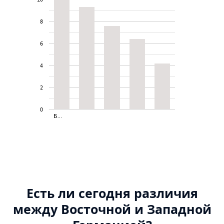
8
6
4
2
0
Б…
Есть ли сегодня различия
между Восточной и Западной