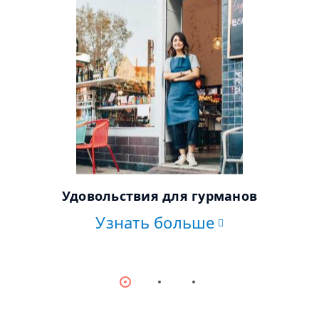
© AdobeStock
Удовольствия для гурманов
Узнать больше
Item
Item
Item
0
1
2