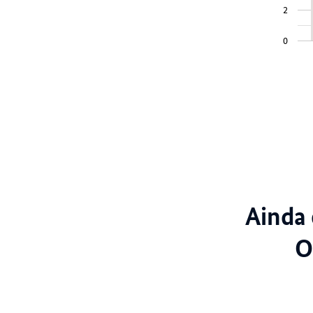
2
0
Ainda 
O