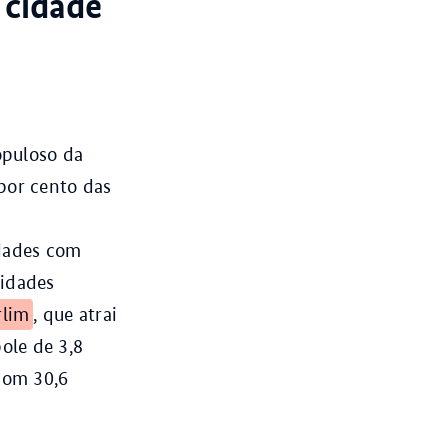
 cidade
opuloso da
por cento das
dades com
cidades
rlim
, que atrai
ole de 3,8
 com 30,6