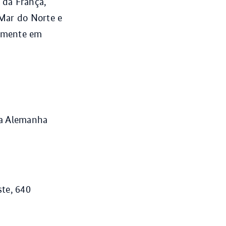
 da França,
Mar do Norte e
camente em
da Alemanha
ste, 640