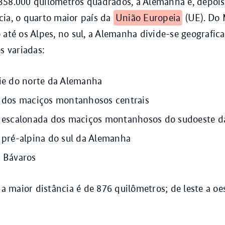
358.000 quilômetros quadrados, a Alemanha é, depois
ia, o quarto maior país da
União Europeia
(UE). Do 
 até os Alpes, no sul, a Alemanha divide-se geografi
s variadas:
cie do norte da Alemanha
o dos maciços montanhosos centrais
o escalonada dos maciços montanhosos do sudoeste 
o pré-alpina do sul da Alemanha
s Bávaros
 a maior distância é de 876 quilômetros; de leste a oe