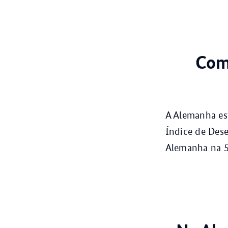
Como
A Alemanha est
Índice de Des
Alemanha na 5ª