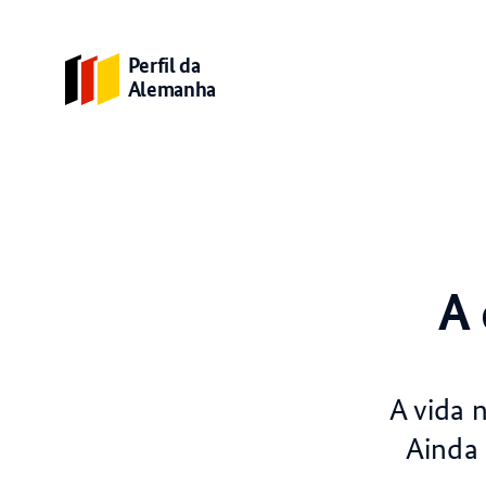
Perfil da
Alemanha
A 
A vida 
Ainda