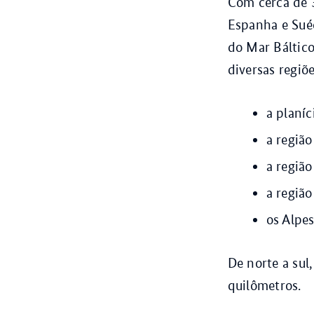
Com cerca de 
Espanha e Suéc
do Mar Báltico
diversas regiõe
a planí
a regiã
a regiã
a regiã
os Alpe
De norte a sul,
quilômetros.