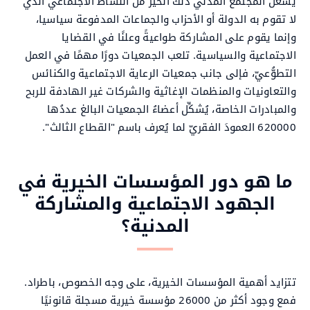
يشغل المجتمع المدني ذلك الحيز من النشاط الاجتماعي الذي
لا تقوم به الدولة أو الأحزاب والجماعات المدفوعة سياسيا،
وإنما يقوم على المشاركة طواعيةً وعلنًا في القضايا
الاجتماعية والسياسية. تلعب الجمعيات دورًا مهمًا في العمل
التطوُّعيّ، فإلى جانب جمعيات الرعاية الاجتماعية والكنائس
والتعاونيات والمنظمات الإغاثية والشركات غير الهادفة للربح
والمبادرات الخاصة، يُشكِّل أعضاءُ الجمعيات البالغ عددُها
620000 العمودَ الفقريّ لما يُعرف باسم "القطاع الثالث".
ما هو دور المؤسسات الخيرية في
الجهود الاجتماعية والمشاركة
المدنية؟
تتزايد أهمية المؤسسات الخيرية، على وجه الخصوص، باطراد.
فمع وجود أكثر من 26000 مؤسسة خيرية مسجلة قانونيًا