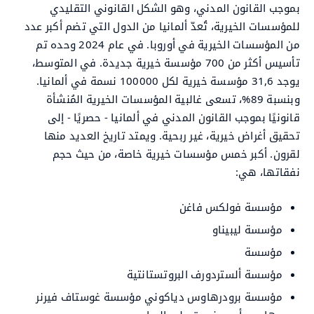
بموجب القانون المدني، وهو الشكل القانوني التقليدي
للمؤسسات الخيرية، تُعدّ ألمانيا من الدول التي تضم أكبر عدد
من المؤسسات الخيرية في أوروبا. في عام 2024 وحده تم
تأسيس أكثر من 700 مؤسسة خيرية جديدة. في المتوسط،
يوجد 31,6 مؤسسة خيرية لكل 100000 نسمة في ألمانيا.
وبنسبة 89%، تسعى غالبية المؤسسات الخيرية المُنشأة
قانونيًا بموجب القانون المدني في ألمانيا - حصريًا - إلى
تحقيق أغراض خيرية، غير ربحية. ويمتد تاريخ العديد منها
لقرون. أكبر خمس مؤسسات خيرية خاصة، من حيث حجم
نفقاتها، هي:
مؤسسة فولكس فاغن
مؤسسة ليبيناو
مؤسسة
مؤسسة ألستردورف البروتستانتية
مؤسسة برودرهاوس دياكوني مؤسسة غوستاف فيرنر