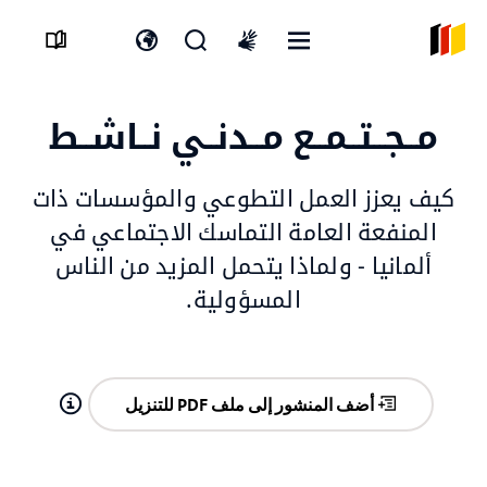
القائمة
افتح
افتح
International
المفتوحة
نموذج
مفتاح
sign
البحث
اللغة
language
مــجــتــمــع مــدنــي نــاشــط
كيف يعزز العمل التطوعي والمؤسسات ذات
المنفعة العامة التماسك الاجتماعي في
ألمانيا - ولماذا يتحمل المزيد من الناس
المسؤولية.
أضف المنشور إلى ملف PDF للتنزيل