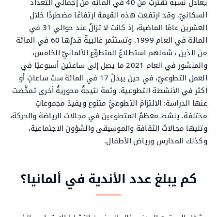
يعادل نسبةً تقتربُ من 40 في المائة من إجمالي التعداد
السكانيّ. وقد ارتفعت هذه القيمة ارتفاعًا مضطردًا خلال
العشرين عامًا الماضية، إذ كانت لا تزالُ عند حوالي 31 في
المائة في العام 1999. وتستثمر غالبيةٌ قدرُها 60 في المائة
من الذين ، شملهم استطلاعُ المتطوِّع الألمانيّ الخامس،
والمنشور في العام 2021 ما يصل إلى ساعتين أسبوعيًا في
العمل التطوعيّ، في حين يبذلُ 17 في المائة ستَ ساعاتٍ أو
أكثر في الأنشطة التطوعية. وثمة نتيجةٌ محوريةٌ أخرى تمخَّضت
عنها الدراسة: الالتزامُ التطوعيُّ متنوع ويفيدُ مجموعاتٍ
مختلفة. ينشط معظمُ المتطوعين في مجالات الرياضة والحركة،
وتليها مجالاتُ الثقافة والموسيقى والشؤون الاجتماعية،
وكذلك المدارس ورياض الأطفال.
كم يبلغ عدد الأندية في ألمانيا؟