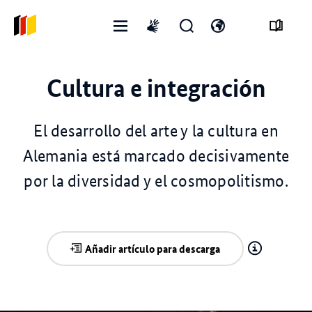
Menú
Abrir
Abre
International
abierto
formulario
el
sign
de
interruptor
language
Cultura e integración
búsqueda
de
idioma
El desarrollo del arte y la cultura en
Alemania está marcado decisivamente
por la diversidad y el cosmopolitismo.
Añadir artículo para descarga