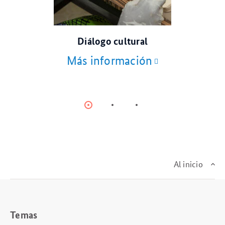
© Photothek via Getty Images
Diálogo cultural
Más información
Item
Item
Item
0
1
2
Al inicio
Temas