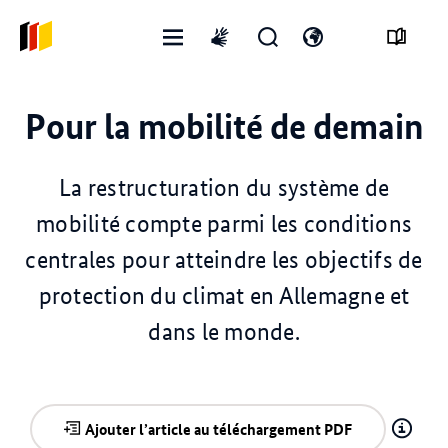
Ouvrir
Ouvrir
Ouvrir
International
le
le
changer
sign
menu
formulaire
de
language
Pour la mobilité de demain
de
langue
recherche
La restructuration du système de
mobilité compte parmi les conditions
centrales pour atteindre les objectifs de
protection du climat en Allemagne et
dans le monde.
Ajouter l’article au téléchargement PDF