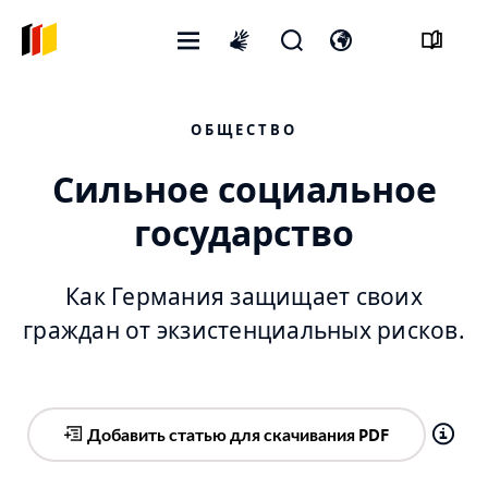
Открытое
Открыть
Откройте
International
меню
форму
переключатель
sign
поиска
языка
language
ОБЩЕСТВО
Сильное социальное
государство
Как Германия защищает своих
граждан от экзистенциальных рисков.
Добавить статью для скачивания PDF