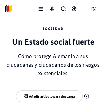
Menú
Abrir
Abre
International
abierto
formulario
el
sign
de
interruptor
language
SOCIEDAD
búsqueda
de
idioma
Un Estado social fuerte
Cómo protege Alemania a sus
ciudadanas y ciudadanos de los riesgos
existenciales.
Añadir artículo para descarga