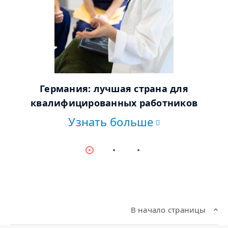
© AdobeStock
Германия: лучшая страна для
квалифицированных работников
Узнать больше
Item
Item
Item
0
1
2
В начало страницы