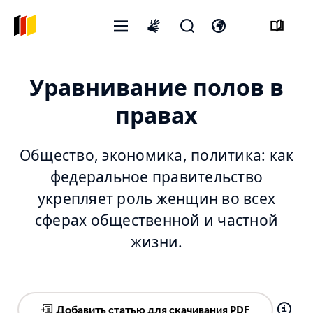
Открытое
Открыть
Откройте
International
меню
форму
переключатель
sign
поиска
языка
language
Уравнивание полов в
правах
Общество, экономика, политика: как
федеральное правительство
укрепляет роль женщин во всех
сферах общественной и частной
жизни.
Добавить статью для скачивания PDF