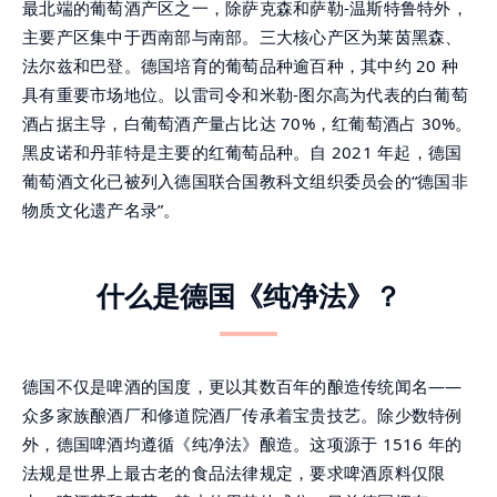
最北端的葡萄酒产区之一，除萨克森和萨勒-温斯特鲁特外，
主要产区集中于西南部与南部。三大核心产区为莱茵黑森、
法尔兹和巴登。德国培育的葡萄品种逾百种，其中约 20 种
具有重要市场地位。以雷司令和米勒-图尔高为代表的白葡萄
酒占据主导，白葡萄酒产量占比达 70%，红葡萄酒占 30%。
黑皮诺和丹菲特是主要的红葡萄品种。自 2021 年起，德国
葡萄酒文化已被列入德国联合国教科文组织委员会的“德国非
物质文化遗产名录”。
什么是德国《纯净法》？
德国不仅是啤酒的国度，更以其数百年的酿造传统闻名——
众多家族酿酒厂和修道院酒厂传承着宝贵技艺。除少数特例
外，德国啤酒均遵循《纯净法》酿造。这项源于 1516 年的
法规是世界上最古老的食品法律规定，要求啤酒原料仅限