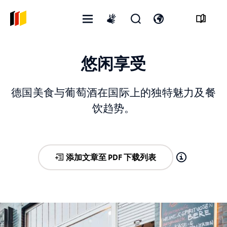
打
开
打
International
开
启
开
sign
菜
搜
语
language
悠闲享受
单
寻
言
表
开
格
关
德国美食与葡萄酒在国际上的独特魅力及餐
饮趋势。
添加文章至 PDF 下载列表