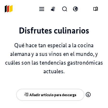
Menú
Abrir
Abre
International
abierto
formulario
el
sign
de
interruptor
language
Disfrutes culinarios
búsqueda
de
idioma
Qué hace tan especial a la cocina
alemana y a sus vinos en el mundo, y
cuáles son las tendencias gastronómicas
actuales.
Añadir artículo para descarga