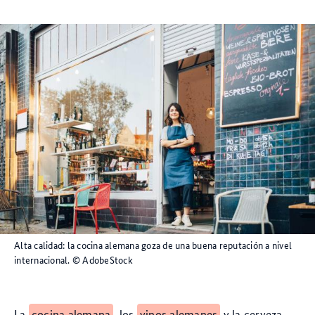
Alta calidad: la cocina alemana goza de una buena reputación a nivel
internacional.
© AdobeStock
La
cocina alemana
, los
vinos alemanes
y la cerveza