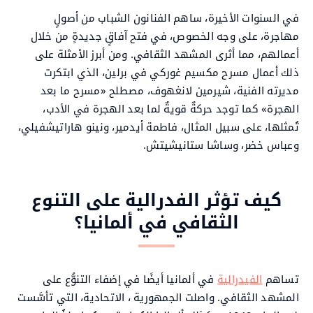
في السنوات الأخيرة، ساهم الفنانون الشباب من أصولٍ
مهاجرة، على وجه الخصوص، في فتح آفاقٍ جديدةٍ من خلال
أعمالهم، مما أثرى المشهد الثقافي. ومن أبرز الأمثلة على
ذلك أعمال مسرح مكسيم غوركي في برلين، الذي ابتكرت
مديرته الفنية، شيرمين لانغهوف، مصطلح «مسرح ما بعد
الهجرة» كما توجد حركةٌ قويةٌ لما بعد الهجرة في الأدب،
تُمثلها، على سبيل المثال، فاطمة أيدمير، ونينو هاراتيشفيلي،
وعباس خضر، وساشا ستانيشيتش.
كيف تؤثر الفدرالية على التنوع
الثقافي في ألمانيا؟
تساهم
الفيدرالية
في ألمانيا أيضًا في إضفاء التنوُّع على
المشهد الثقافي. واصلت الجمهورية ، الاتحادية، التي تأسَّست