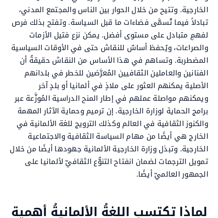
الخارجية. وتتيح من خلال الحوار بين الناس والمجتمع المدني،
تبادلاً فيما تُسمَّى فضاءات ما قبل السياسة. وتفتح بذلك فرص
لفهمٍ متبادل على مستوى أفضل. يمكن نزع فتيل الأزمات
والصراعات، ويُحفظ أساسٌ للنقاش حتى في الأوقات السياسية
المضطربة. وتساهم في هذا الأساس من النقاش حقيقةُ أن
الفنانين والعاملين الثقافيين المُعرَّضين للخطر في بلدانهم
الأصلية يمكنهم العثور على ملاذٍ في ألمانيا أو بلدٍ آخر
ويمكنهم مواصلة عملهم في إطار المنح الدراسية المُوزَّعة عبر
برامج الحماية لوزارة الخارجية. إن ترميم وحماية الآثار المهمة
والكنوز الثقافية في العالم وكذلك الترويج للغة الألمانية في
الخارج هي أيضًا من مهام السياسة الثقافية والاجتماعية
الخارجية. وتبذل وزارة الخارجية الألمانية جهودها أيضًا من خلال
تمويل الترجمات لضمان انفتاح التنوُّع الثقافيّ لألمانيا على
الجمهور العالميّ أيضًا.
لماذا تكتسب اللغةُ الألمانيةُ أهمية