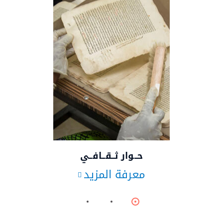
© Photothek via Getty Images
حــوار ثــقــافــي
معرفة المزيد
Item
Item
Item