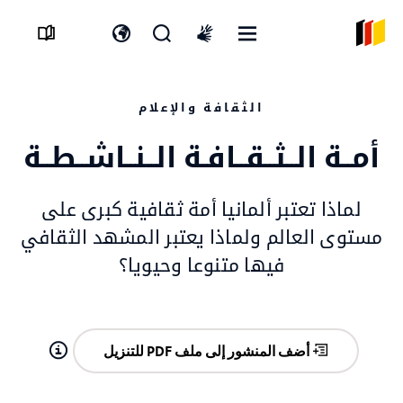
القائمة
افتح
افتح
International
المفتوحة
نموذج
مفتاح
sign
البحث
اللغة
language
الثقافة والإعلام
أمــة الــثــقــافـة الــنــاشــطــة
لماذا تعتبر ألمانيا أمة ثقافية كبرى على
مستوى العالم ولماذا يعتبر المشهد الثقافي
فيها متنوعا وحيويا؟
أضف المنشور إلى ملف PDF للتنزيل