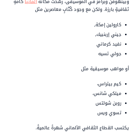
وبيتهوفن وبرامز في الموسيقى، رسّخت مكانة
ألمانيا
كأمةٍ
ثقافيةٍ بارزة. ولكن مع وجود كُتّابٍ معاصرين مثل
كارولين إمكة,
جيني إربنبيك,
نفيد كرماني
جولي تسيه
أو مواهب موسيقية مثل
كيم بيتراس،
ميلكي شانس،
روبن شولتس
تسوي ويس
يكتسب القطاع الثقافي الألماني شهرةً عالميةً.