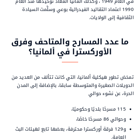
في العام 1949 ، وكذلك ألمانيا المُعاد توحيدُها منذُ العام
1990 اعتماد التقاليد الفيدرالية بوعي وسلَّمت السيادة
الثقافية إلى الولايات.
ما عدد المسارح والمتاحف وفرق
الأوركسترا في ألمانيا؟
تمخض تطور هيكلية ألمانيا، التي كانت تتألف من العديد من
الدويلات الصغيرة والمتوسطة سابقا، بالإضافة إلى المدن
الحرة، عن نشوء حوالي
115 مسرحًا بلديًا وحكوميًا،
وحوالي 86 مسرحًا خاصًا،
و129 فرقة أوركسترا محترفة، بعضها تابع لهيئات البث
العامة.