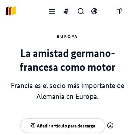
Menú
Abrir
Abre
International
abierto
formulario
el
sign
de
interruptor
language
EUROPA
búsqueda
de
idioma
La amistad germano-
francesa como motor
Francia es el socio más importante de
Alemania en Europa.
Añadir artículo para descarga