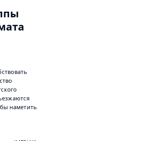
ппы
мата
бствовать
ство
гского
съезжаются
обы наметить
х
е