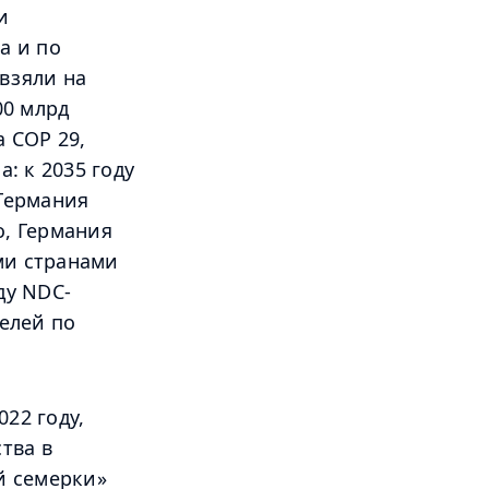
и
а и по
взяли на
00 млрд
 COP 29,
а: к 2035 году
 Германия
о, Германия
ми странами
ду NDC-
елей по
22 году,
тва в
й семерки»