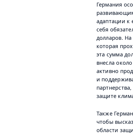
Германия осо
развивающимс
адаптации к
себя обязате
долларов. Н
которая прохо
эта сумма до
внесла около
активно прод
и поддержива
партнерства,
защите клима
Также Герман
чтобы высказ
области защ