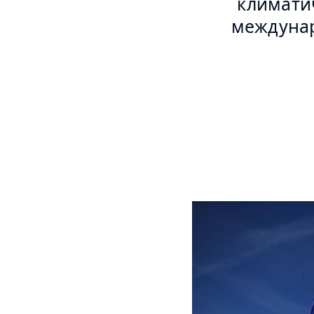
климатич
междунар