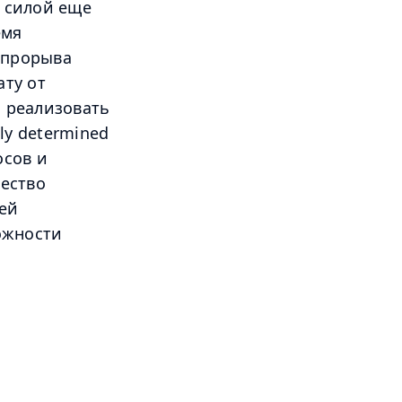
 силой еще
емя
 прорыва
ту от
и реализовать
ly determined
осов и
ество
ней
ожности