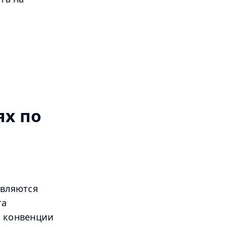
а
х по
являются
та
й конвенции