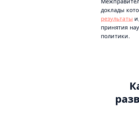
Межправител
доклады кот
результаты
и
принятия на
политики.
К
раз