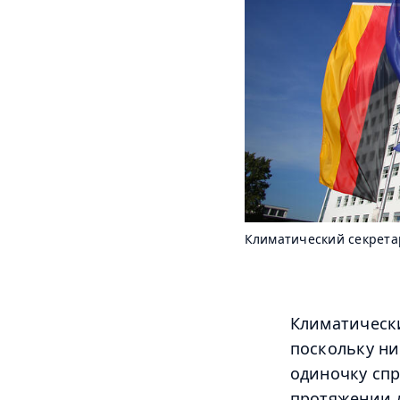
Климатический секрет
Климатически
поскольку ни
одиночку спр
протяжении 