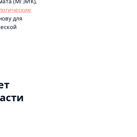
ата (МГЭИК),
логические
нову для
ческой
ет
асти