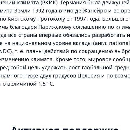
нении климата (РКИК). Германия была движущей
мита Земли 1992 года в Рио-де-Жанейро и во вр
по Киотскому протоколу от 1997 года. Большого
ичь благодаря Парижскому соглашению по клима
огда все страны впервые обязались разработать 
 на национальном уровне вклады (англ. national
, NDC), т. е. планы действий по сокращению выбр
изменению климата. Кроме того, мировое сообщ
ред собой цель удержать рост глобальной сред
намного ниже двух градусов Цельсия и по возм
го величиной 1,5 °C.