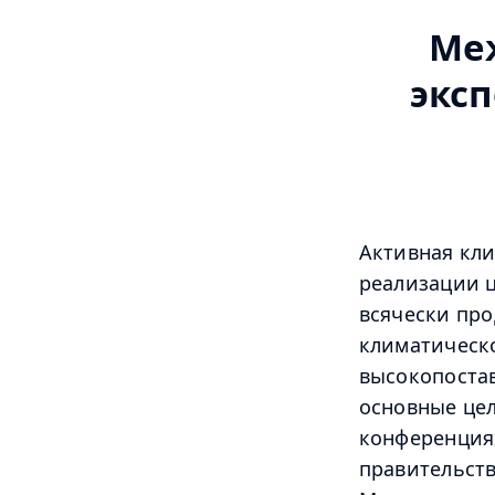
Ме
экс
Активная кли
реализации ц
всячески про
климатическо
высокопостав
основные це
конференция
правительств