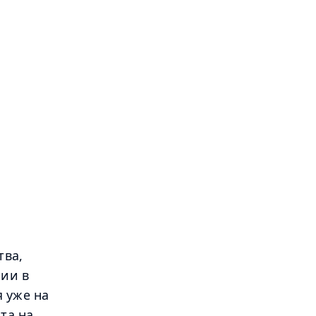
тва,
нии в
 уже на
та на