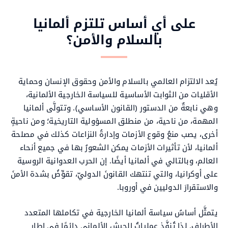
على أي أساس تلتزم ألمانيا
بالسلام والأمن؟
يُعد الالتزام العالمي بالسلام والأمن وحقوق الإنسان وحماية
الأقليات من الثوابت الأساسية للسياسة الخارجية الألمانية،
وهي نابعةٌ من الدستور (القانون الأساسي). وتتولَّى ألمانيا
المهمة، من ناحية، من منطلق المسؤولية التاريخية؛ ومن ناحيةٍ
أخرى، يصب منعُ وقوع الأزمات وإدارةُ النزاعات كذلك في مصلحة
ألمانيا، لأن تأثيرات الأزمات يمكن الشعورُ بها في جميع أنحاء
العالم، وبالتالي في ألمانيا أيضًا. إن الحرب العدوانية الروسية
على أوكرانيا، والتي تنتهك القانونَ الدوليّ، تقوِّضُ بشدة الأمنَ
والاستقرارَ الدوليين في أوروبا.
يتمثَّل أساسُ سياسة ألمانيا الخارجية في تكاملها المتعدد
الأطراف. لذا تُنفَّذ عملياتُ الجيش الألماني دائمًا في إطار