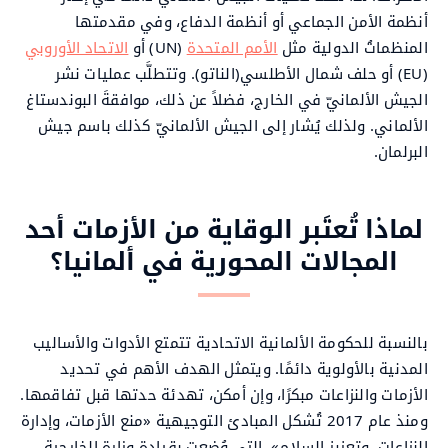
أنظمة الأمن الجماعي أو أنظمة الدفاع، وفي مقدمتها
المنظماتُ الدولية مثل
الأمم المتحدة
(UN) أو
الاتحاد الأوروبي
(EU) أو حلف شمال الأطلسي(الناتو). وتتطلَّب عمليات نشر
الجيش الألمانيّ في الخارج، فضلاً عن ذلك، موافقةَ البوندستاغ
الألماني. ولذلك يُشار إلى الجيش الألمانيّ كذلك باسم جيش
البرلمان.
لماذا تُعتَبر الوقاية من الأزمات أحد
المجالات المحورية في ألمانيا؟
بالنسبة للحكومة الألمانية الاتحادية تتمتع الأدوات والأساليب
المدنية بالأولوية دائمًا. ويتمثل الهدف الأهم في تحديد
الأزمات والنزاعات مبكرًا، وإن أمكن، تهدئة حدتها قبل تفاقمها.
ومنذ عام 2017 تُشكل المبادئ التوجيهية «منع الأزمات، وإدارة
النزاعات، وتعزيز السلام»، التي وُضعت بقيادة وزارة الخارجية