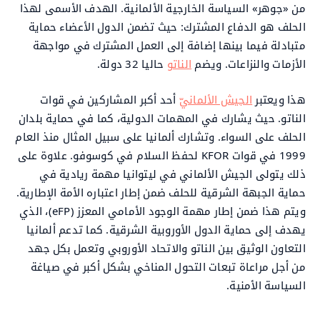
من «جوهر» السياسة الخارجية الألمانية. الهدف الأسمى لهذا
الحلف هو الدفاع المشترك: حيث تضمن الدول الأعضاء حماية
متبادلة فيما بينها إضافة إلى العمل المشترك في مواجهة
الأزمات والنزاعات. ويضم
الناتو
حاليا 32 دولة.
هذا ويعتبر
الجيش الألمانيّ
أحد أكبر المشاركين في قوات
الناتو. حيث يشارك في المهمات الدولية، كما في حماية بلدان
الحلف على السواء. وتشارك ألمانيا على سبيل المثال منذ العام
1999 في قوات KFOR لحفظ السلام في كوسوفو. علاوة على
ذلك يتولى الجيش الألماني في ليتوانيا مهمة ريادية في
حماية الجبهة الشرقية للحلف ضمن إطار اعتباره الأمة الإطارية.
ويتم هذا ضمن إطار مهمة الوجود الأمامي المعزز (eFP)، الذي
يهدف إلى حماية الدول الأوروبية الشرقية. كما تدعم ألمانيا
التعاون الوثيق بين الناتو والاتحاد الأوروبي وتعمل بكل جهد
من أجل مراعاة تبعات التحول المناخي بشكل أكبر في صياغة
السياسة الأمنية.