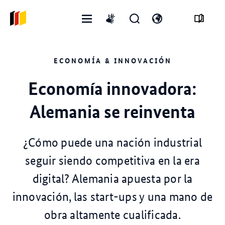
Menú
Abrir
Abre
International
abierto
formulario
el
sign
de
interruptor
language
ECONOMÍA & INNOVACIÓN
búsqueda
de
idioma
Economía innovadora:
Alemania se reinventa
¿Cómo puede una nación industrial
seguir siendo competitiva en la era
digital? Alemania apuesta por la
innovación, las start-ups y una mano de
obra altamente cualificada.