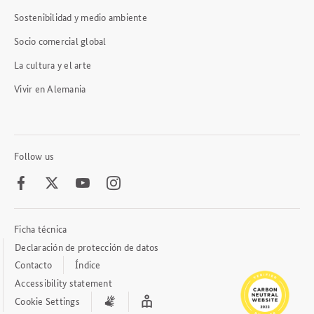
Sostenibilidad y medio ambiente
Socio comercial global
La cultura y el arte
Vivir en Alemania
Follow us
Facebook
Twitter
Youtube
Instagram
Ficha técnica
Footer
Meta
Declaración de protección de datos
Links
Contacto
Índice
Accessibility statement
Cookie Settings
International
Easy