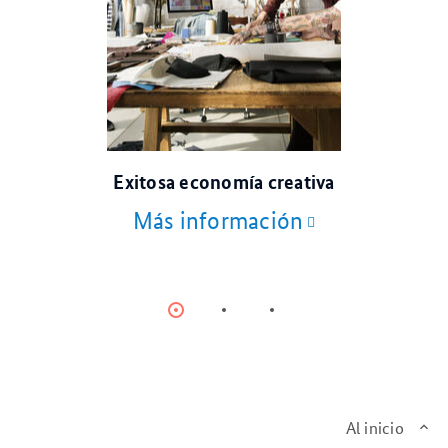
© Rawpixel.com/stock.adobe.com
Exitosa economía creativa
Más información
Item
Item
Item
0
1
2
Al inicio