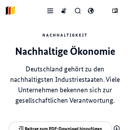
Menü
Suchformular
Sprachmenü
International
öffnen
öffnen
öffnen
sign
language
NACHHALTIGKEIT
Nachhaltige Ökonomie
Deutschland gehört zu den
nachhaltigsten Industriestaaten. Viele
Unternehmen bekennen sich zur
gesellschaftlichen Verantwortung.
Beitrag zum PDF-Download hinzufügen