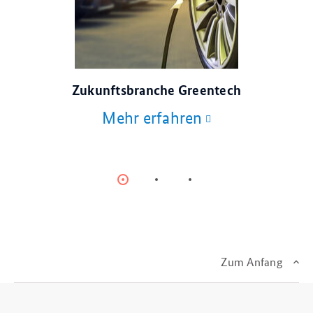
© stock.adobe.com
Zukunftsbranche Greentech
Mehr erfahren
Item
Item
Item
0
1
2
Zum Anfang