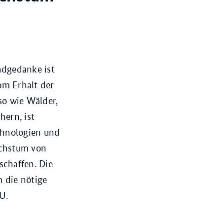
ndgedanke ist
om Erhalt der
so wie Wälder,
hern, ist
chnologien und
achstum von
schaffen. Die
 die nötige
U.