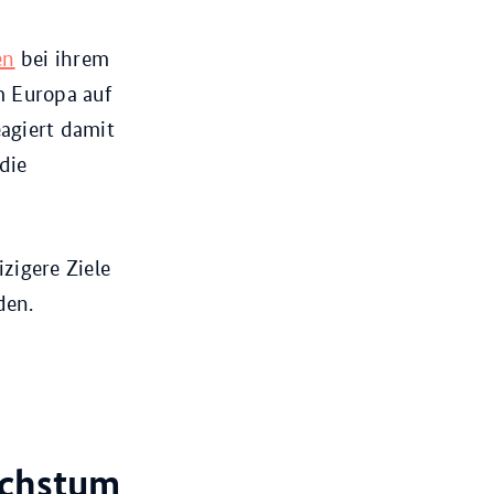
en
bei ihrem
m Europa auf
agiert damit
die
zigere Ziele
den.
achstum