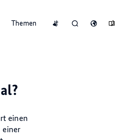
Themen
Top
Menu
Suchformular
Sprachmenü
International
öffnen
öffnen
sign
language
al?
rt einen
 einer