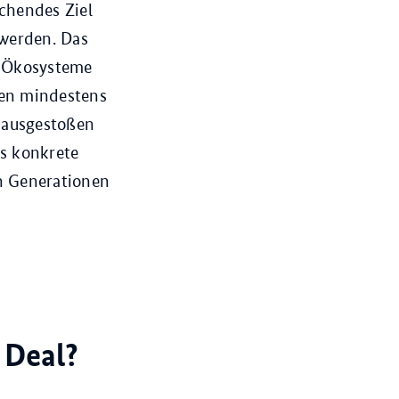
chendes Ziel
werden. Das
e Ökosysteme
llen mindestens
 ausgestoßen
as konkrete
n Generationen
 Deal?